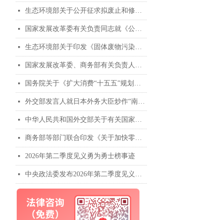
生态环境部关于公开征求拟废止和修改部分规章意见的函
넷
国家发展改革委有关负责同志就《公共资源交易中心招标投标现场管理暂行办法》答记者问
넷
生态环境部关于印发《固体废物污染防治“十五五”规划》的通知
넷
国家发展改革委、商务部有关负责人就《扩大消费“十五五”规划》答记者问
넷
国务院关于《扩大消费“十五五”规划》的批复
넷
外交部发言人就日本外务大臣炒作“南海仲裁案裁决”出台十年 发表谈话
넷
中华人民共和国外交部关于有关国家炒作“南海仲裁案裁决”出台十年的声明
넷
商务部等部门联合印发《关于加快零售业创新发展的意见》
넷
2026年第二季度见义勇为勇士榜事迹
넷
中央政法委发布2026年第二季度见义勇为勇士榜
넷