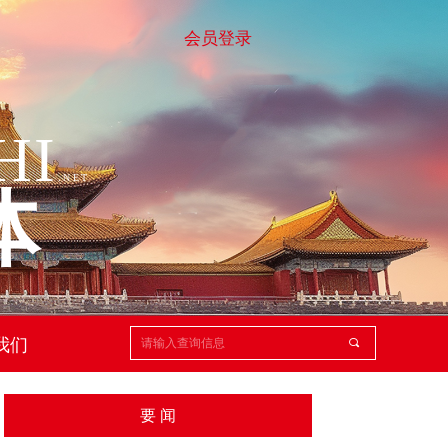
会员登录
HI
.
NET
体
我们
끠
要 闻