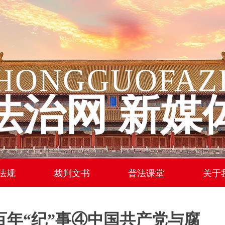
HONGGUOFAZ
法治网 新媒
法规
裁判文书
普法课堂
关于
百年“纪”事④中国共产党与腐