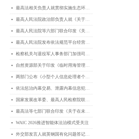
最高法相关负责人就贯彻实施生态环境法典暨司法解释清理工作答记者问
넷
最高人民法院政治部负责人就《关于进一步加强人民法院聘用制书记员管理工作的意见》答记者问
넷
最高人民法院等六部门联合印发《关于进一步加强人民法院聘用制书记员管理工作的意见》
넷
最高人民法院发布依法规范平台经营、保护消费者合法权益典型案例
넷
检察机关与退役军人事务部门加强司法救助协作典型案例
넷
自然资源部关于印发《临时用海管理办法》的通知
넷
两部门公布《小型个人信息处理者个人信息保护简化措施规定》
넷
依法惩治内幕交易、泄露内幕信息犯罪 加强资本市场法治建设 维护投资者合法权益 ——“两高”发布《关于修改〈最高人民法院、最高人民检察院关于办理内幕交易、泄露内幕信息刑事案件具体应用法律若干问题的解释〉的决定》
넷
国家发展改革委、最高人民检察院联合发布贯彻实施民营经济促进法典型案例（第二批）
넷
最高法等七部门联合印发《关于在未成年人司法保护工作中充分发挥银发力量的意见》
넷
WAIC 2026推进智能体法治模式受关注
넷
外交部发言人就英钢国有化问题答记者问
넷