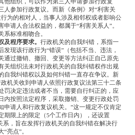
其他组织，可以作为第三人申请参加行政复
三人参加行政复议。而新《条例》对“利害关
政行为的相对人，当事人涉及相邻权或者影响公
害申请人合法权益的，都属于“利害关系人”。
关系标准相吻合。
权及程序要求。
行政机关的自我纠错，系指一
后发现该行政行为“错误”（包括不当、违法，
关通过撤销、撤回、变更等方法纠正自己原先
有关组织法未对行政机关的自我纠错权作出规
的自我纠错权以及如何纠错一直存在争议。新
行政机关收到申请人依照行政复议法第三十二条
处罚决定违法或者不当，需要自行纠正的，应
日内按照法定程序，采取撤销、变更行政处罚
知申请人和行政复议机关。”这一规定不仅肯定
定期限上的限定（5个工作日内），还设置
接关系，旨在发挥行政机关的自我纠错在解决行
“亮点”。