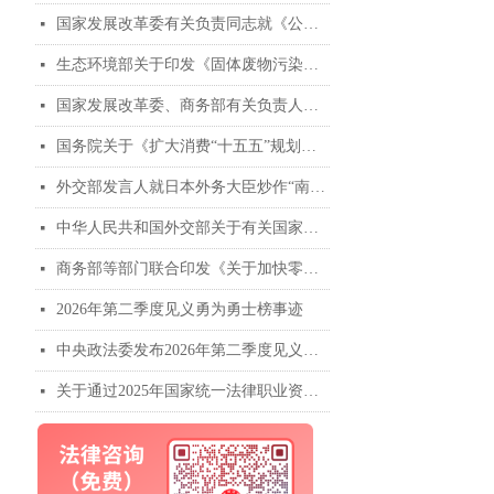
国家发展改革委有关负责同志就《公共资源交易中心招标投标现场管理暂行办法》答记者问
넷
生态环境部关于印发《固体废物污染防治“十五五”规划》的通知
넷
国家发展改革委、商务部有关负责人就《扩大消费“十五五”规划》答记者问
넷
国务院关于《扩大消费“十五五”规划》的批复
넷
外交部发言人就日本外务大臣炒作“南海仲裁案裁决”出台十年 发表谈话
넷
中华人民共和国外交部关于有关国家炒作“南海仲裁案裁决”出台十年的声明
넷
商务部等部门联合印发《关于加快零售业创新发展的意见》
넷
2026年第二季度见义勇为勇士榜事迹
넷
中央政法委发布2026年第二季度见义勇为勇士榜
넷
关于通过2025年国家统一法律职业资格考试的2026年应届毕业生申请授予法律职业资格相关事宜的公告
넷