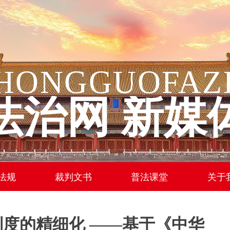
HONGGUOFAZ
法治网 新媒
法规
裁判文书
普法课堂
关于
度的精细化 ——基于《中华