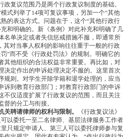
行政复议范围乃是两个行政复议制度的基础。
”模式列举了14项可复议事项，另加一个“其他
成熟的表达方式。问题在于，这个“其他行政行
补充和明确的。新《条例》对此补充和明确了几
体名单决定或者失信惩戒措施不服，即通常所
为，其对当事人权利的影响往往重于一般的行政
处罚”而不受《行政处罚法》的规制。明确它的
者其他组织的合法权益非常重要。再比如，对
理决定作出的申诉处理决定不服的。这里首次
序规则。对学生开除学籍和退学处理的，应当
申诉到教育行政部门；对教育行政部门的申诉
这不仅适度扩展了行政复议的范围，而且关注
监督的分工与衔接。
机关聘请律师的权利与限制。
《行政复议法》
人可以委托一至二名律师、基层法律服务工作者
这里只规定申请人、第三人可以委托律师参与复
关作出规定。因此有专家认为，“作出行政行为