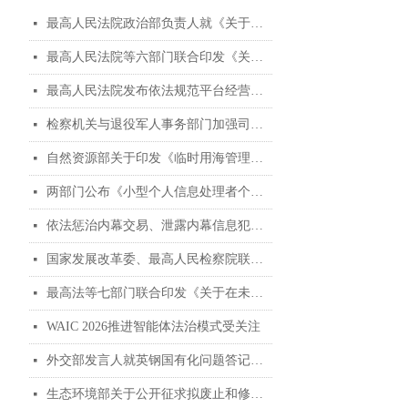
最高人民法院政治部负责人就《关于进一步加强人民法院聘用制书记员管理工作的意见》答记者问
넷
最高人民法院等六部门联合印发《关于进一步加强人民法院聘用制书记员管理工作的意见》
넷
最高人民法院发布依法规范平台经营、保护消费者合法权益典型案例
넷
检察机关与退役军人事务部门加强司法救助协作典型案例
넷
自然资源部关于印发《临时用海管理办法》的通知
넷
两部门公布《小型个人信息处理者个人信息保护简化措施规定》
넷
依法惩治内幕交易、泄露内幕信息犯罪 加强资本市场法治建设 维护投资者合法权益 ——“两高”发布《关于修改〈最高人民法院、最高人民检察院关于办理内幕交易、泄露内幕信息刑事案件具体应用法律若干问题的解释〉的决定》
넷
国家发展改革委、最高人民检察院联合发布贯彻实施民营经济促进法典型案例（第二批）
넷
最高法等七部门联合印发《关于在未成年人司法保护工作中充分发挥银发力量的意见》
넷
WAIC 2026推进智能体法治模式受关注
넷
外交部发言人就英钢国有化问题答记者问
넷
生态环境部关于公开征求拟废止和修改部分规章意见的函
넷