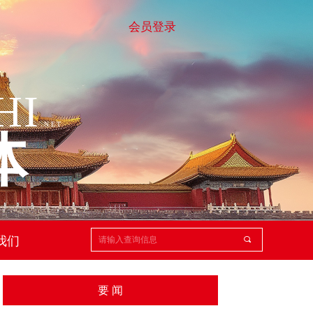
会员登录
HI
.
NET
体
我们
끠
要 闻