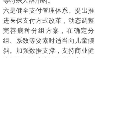
等特殊人群用药。
六
是
健全支付管理体系
。
提出
推
进医保支付方式改革，
动态调整
完善病种分组方案
，在
确定分
组、系数等要素时适当向儿童倾
斜。
加强数据支撑，支持商业健
康保险开发儿童
保险保障
产品，
鼓励将
创新药、罕见病用药
纳入
保障范围。
在国家组织药品集
中
带量采购中，分组采购儿童专用
药与成人用药。优化差比价规
则，
激励
儿童适宜剂型、规格的
供应
。
《实施意见》还对创新儿童中医