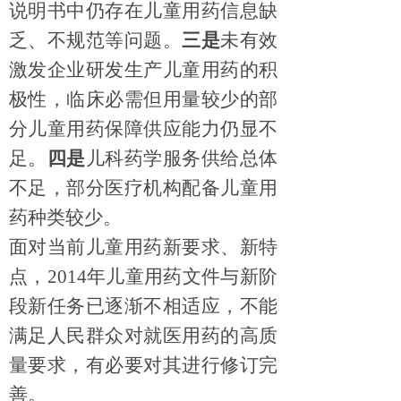
说明书中仍存在儿童用药信息缺
乏、不规范等问题。
三是
未有效
激发企业研发生产儿童用药的积
极性，临床必需但用量较少的部
分儿童用药保障供应能力仍显不
足。
四是
儿科药学服务供给总体
不足，部分医疗机构配备儿童用
药种类较少。
面对当前儿童用药新要求、新特
点，
2014
年
儿童用药文件
与新阶
段新任务
已逐渐
不相适应，
不能
满足人民群众对就医用药的高质
量要求，
有必要对其进行
修订
完
善
。