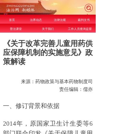
首页
法界动态
法律法规
裁判文书
普法课堂
关于我们
工作人员查询监督
《关于改革完善儿童用药供
应保障机制的实施意见》政
策解读
来源：药物政策与基本药物制度司
责任编辑：儒亦
一、修订背景和依据
2014
年，原国家卫生计生委等
6
部门联合印发《关于保障儿童用