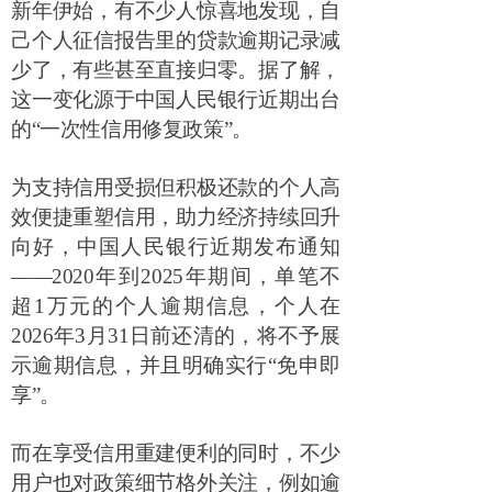
新年伊始，有不少人惊喜地发现，自
己个人征信报告里的贷款逾期记录减
少了，有些甚至直接归零。据了解，
这一变化源于中国人民银行近期出台
的
“
一次性信用修复政策
”
。
为支持信用受损但积极还款的个人高
效便捷重塑信用，助力经济持续回升
向好，中国人民银行近期发布通知
——2020
年到
2025
年期间，单笔不
超
1
万元的个人逾期信息，个人在
2026
年
3
月
31
日前还清的，将不予展
示逾期信息，并且明确实行
“
免申即
享
”
。
而在享受信用重建便利的同时，不少
用户也对政策细节格外关注，例如逾