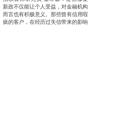
新政不仅能让个人受益，对金融机构
而言也有积极意义。那些曾有信用瑕
疵的客户，在经历过失信带来的影响
后，往往会更加珍惜自身信用，对金
融机构的黏性也会更强。
帮助借款人修复信用，本质上是在鼓
励他们归还逾期债务，这或将有助于
银行收回逾期贷款，改善资产质量。
同时，还将进一步促进普惠金融发
展。信用修复机制让那些曾经
“
跌
倒
”
但有能力、有意愿重新开始的
人，也能获得金融支持。金融机构将
那些已经修复信用的
“
前失信人
”
重新
纳入服务范围，有助于扩大有成长潜
力的客户群体。