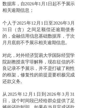
数据库，自
2026
年
1
月
1
日起不予展示
相关逾期信息；
个人于
2025
年
12
月
1
日至
2026
年
3
月
31
日（含）之间足额偿还逾期债务
的，金融信用信息基础数据库，于次
月月底前不予展示相关逾期信息。
对此，对外经济贸易大学国际经贸学
院副教授袁宇菲解释，现在征信的不
良记录不予展示，并不是打破了刚性
的框架，修复性的前提是要积极完成
还款义务。
从
2025
年
12
月
1
日到
2026
年
3
月
31
日，这个时间段已经给群众提供了足
够的还款时间，如果在当月完成还款