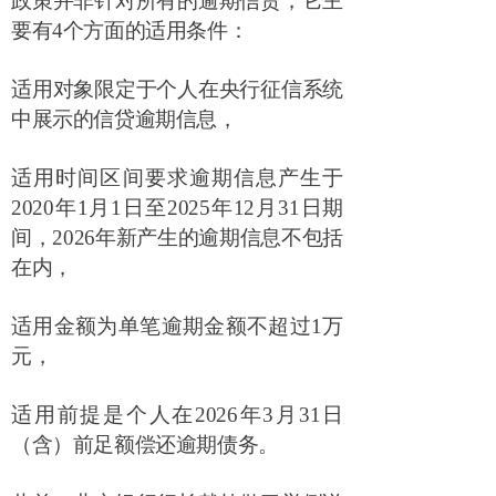
政策并非针对所有的逾期信贷，它主
要有
4
个方面的适用条件：
适用对象限定于个人在央行征信系统
中展示的信贷逾期信息，
适用时间区间要求逾期信息产生于
2020
年
1
月
1
日至
2025
年
12
月
31
日期
间，
2026
年新产生的逾期信息不包括
在内，
适用金额为单笔逾期金额不超过
1
万
元，
适用前提是个人在
2026
年
3
月
31
日
（含）前足额偿还逾期债务。