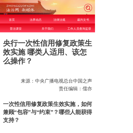
首页
法界动态
法律法规
裁判文书
普法课堂
关于我们
工作人员查询监督
央行一次性信用修复政策生
效实施 哪类人适用、该怎
么操作？
来源：中央广播电视总台中国之声
责任编辑：儒亦
一次性信用修复政策生效实施，如何
兼顾
“
包容
”
与
“
约束
”
？哪些人能获得
支持？