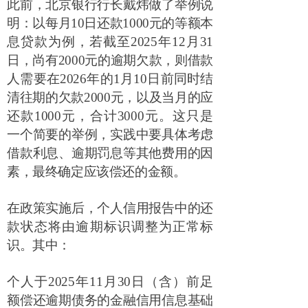
此前，北京银行行长戴炜做了举例说
明：以每月
10
日还款
1000
元的等额本
息贷款为例，若截至
2025
年
12
月
31
日，尚有
2000
元的逾期欠款，则借款
人需要在
2026
年的
1
月
10
日前同时结
清往期的欠款
2000
元，以及当月的应
还款
1000
元，合计
3000
元。这只是
一个简要的举例，实践中要具体考虑
借款利息、逾期罚息等其他费用的因
素，最终确定应该偿还的金额。
在政策实施后，个人信用报告中的还
款状态将由逾期标识调整为正常标
识。其中：
个人于
2025
年
11
月
30
日（含）前足
额偿还逾期债务的金融信用信息基础