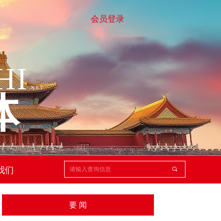
会员登录
HI
.
NET
体
我们
끠
要 闻