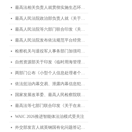
最高法相关负责人就贯彻实施生态环境法典暨司法解释清理工作答记者问
넷
最高人民法院政治部负责人就《关于进一步加强人民法院聘用制书记员管理工作的意见》答记者问
넷
最高人民法院等六部门联合印发《关于进一步加强人民法院聘用制书记员管理工作的意见》
넷
最高人民法院发布依法规范平台经营、保护消费者合法权益典型案例
넷
检察机关与退役军人事务部门加强司法救助协作典型案例
넷
自然资源部关于印发《临时用海管理办法》的通知
넷
两部门公布《小型个人信息处理者个人信息保护简化措施规定》
넷
依法惩治内幕交易、泄露内幕信息犯罪 加强资本市场法治建设 维护投资者合法权益 ——“两高”发布《关于修改〈最高人民法院、最高人民检察院关于办理内幕交易、泄露内幕信息刑事案件具体应用法律若干问题的解释〉的决定》
넷
国家发展改革委、最高人民检察院联合发布贯彻实施民营经济促进法典型案例（第二批）
넷
最高法等七部门联合印发《关于在未成年人司法保护工作中充分发挥银发力量的意见》
넷
WAIC 2026推进智能体法治模式受关注
넷
外交部发言人就英钢国有化问题答记者问
넷