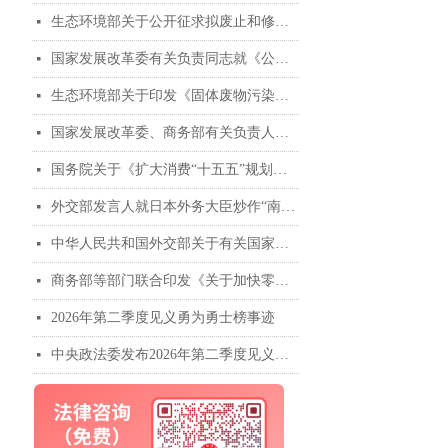
生态环境部关于公开征求拟废止和修改部分规章意见的函
넷
国家发展改革委有关负责同志就《公共资源交易中心招标投标现场管理暂行办法》答记者问
넷
生态环境部关于印发《固体废物污染防治“十五五”规划》的通知
넷
国家发展改革委、商务部有关负责人就《扩大消费“十五五”规划》答记者问
넷
国务院关于《扩大消费“十五五”规划》的批复
넷
外交部发言人就日本外务大臣炒作“南海仲裁案裁决”出台十年 发表谈话
넷
中华人民共和国外交部关于有关国家炒作“南海仲裁案裁决”出台十年的声明
넷
商务部等部门联合印发《关于加快零售业创新发展的意见》
넷
2026年第二季度见义勇为勇士榜事迹
넷
中央政法委发布2026年第二季度见义勇为勇士榜
넷