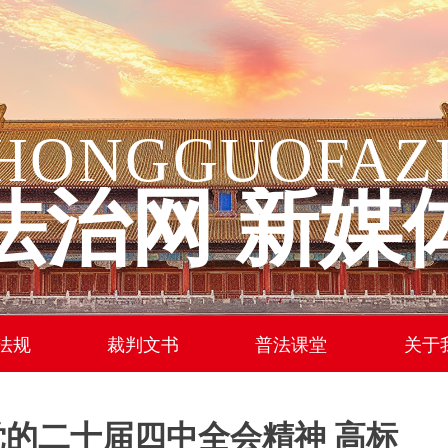
HONGGUOFAZ
法治网 新媒
法规
裁判文书
普法课堂
关于
的二十届四中全会精神 高标